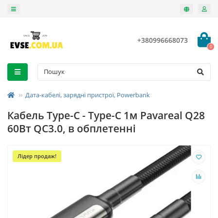
+380996668073
0
Дата-кабелі, зарядні пристрої, Powerbank
Кабель Type-C - Type-C 1м Pavareal Q28
60Вт QC3.0, в обплетенні
Лідер продаж!