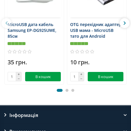
MicroUSB дата кабель
OTG перехідник адаптер
Samsung EP-DG925UWE,
USB мама - MicroUSB
85cм
тато для Android
35 грн.
10 грн.
В кошик
В кошик
Інформація