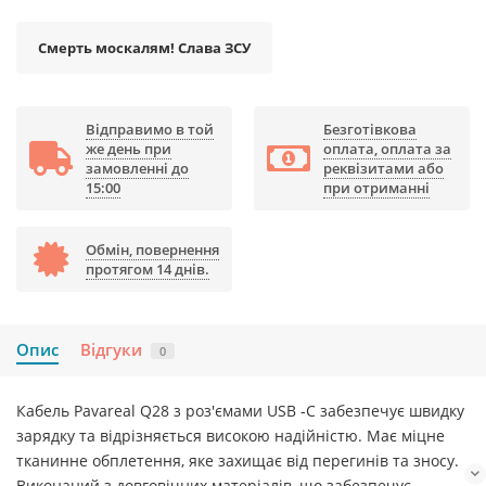
Смерть москалям! Слава ЗСУ
Відправимо в той
Безготівкова
же день при
оплата, оплата за
замовленні до
реквізитами або
15:00
при отриманні
Обмін, повернення
протягом 14 днів.
Опис
Відгуки
0
Кабель Pavareal Q28 з роз'ємами USB -C забезпечує швидку
зарядку та відрізняється високою надійністю. Має міцне
тканинне обплетення, яке захищає від перегинів та зносу.
Виконаний з довговічних матеріалів, що забезпечує