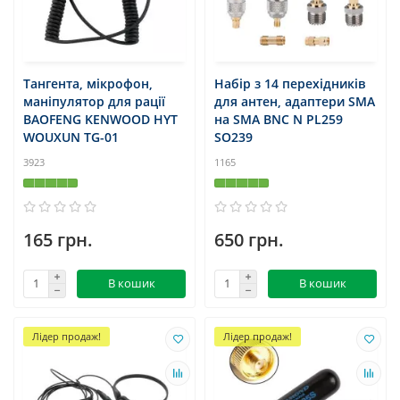
Тангента, мікрофон,
Набір з 14 перехідників
маніпулятор для рації
для антен, адаптери SMA
BAOFENG KENWOOD HYT
на SMA BNC N PL259
WOUXUN TG-01
SO239
3923
1165
165 грн.
650 грн.
В кошик
В кошик
Лідер продаж!
Лідер продаж!