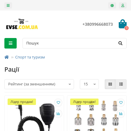
+380996668073
0
Спорт та туризм
Рації
Лідер продаж!
Лідер продаж!