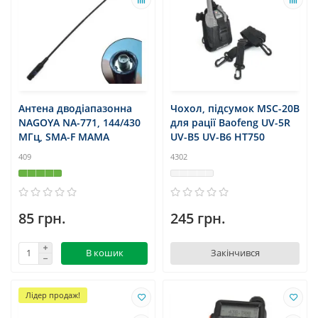
Антена дводіапазонна
Чохол, підсумок MSC-20B
NAGOYA NA-771, 144/430
для рації Baofeng UV-5R
МГц, SMA-F МАМА
UV-B5 UV-B6 HT750
409
4302
85 грн.
245 грн.
В кошик
Закінчився
Лідер продаж!