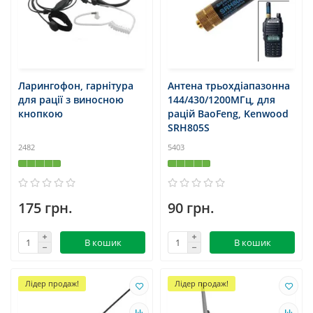
Ларингофон, гарнітура
Антена трьохдіапазонна
для рації з виносною
144/430/1200МГц, для
кнопкою
рацій BaoFeng, Kenwood
SRH805S
2482
5403
175 грн.
90 грн.
В кошик
В кошик
Лідер продаж!
Лідер продаж!