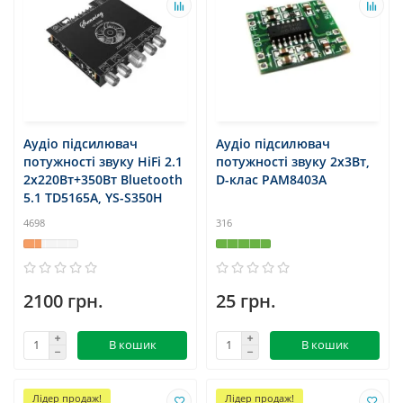
Аудіо підсилювач
Аудіо підсилювач
потужності звуку HiFi 2.1
потужності звуку 2х3Вт,
2x220Вт+350Вт Bluetooth
D-клас PAM8403A
5.1 TD5165A, YS-S350H
4698
316
2100 грн.
25 грн.
В кошик
В кошик
Лідер продаж!
Лідер продаж!