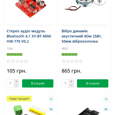
Стерео аудіо модуль
Вібро динамік
Bluetooth 4.1 XY-BT-MINI
акустичний 4Ом 25Вт,
HW-770 V0.2
50мм віброколонка
1264
4820
105 грн.
865 грн.
В кошик
В кошик
Лідер продаж!