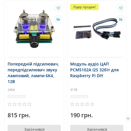
Лідер продаж!
Попередній підсилювач,
Модуль аудіо ЦАП
передпідсилювач звуку
PCM5102A I2S 32біт для
ламповий, лампи 6K4,
Raspberry Pi DIY
12В
2454
3178
815 грн.
190 грн.
Закінчився
Закінчився