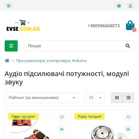
+380996668073
0
Програматори, контролери, Arduino
Аудіо підсилювачі потужності, модулі
звуку
Лідер продаж!
Лідер продаж!