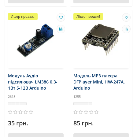
Лідер продаж!
Лідер продаж!
Модуль Аудіо
Модуль MP3 плеєра
підсилювач LM386 0.3-
DFPlayer Mini, HW-247A,
1Вт 5-12В Arduino
Arduino
2618
1255
35 грн.
85 грн.