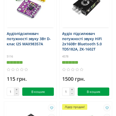
Аудіопідсилювач
Аудіо підсилювач
потужності звуку 3Вт D-
потужності звуку HiFi
клас I2S MAX98357A
2x160Вт Bluetooth 5.0
TD5182A, ZK-1602T
5116
4578
115 грн.
1500 грн.
В кошик
В кошик
Лідер продаж!