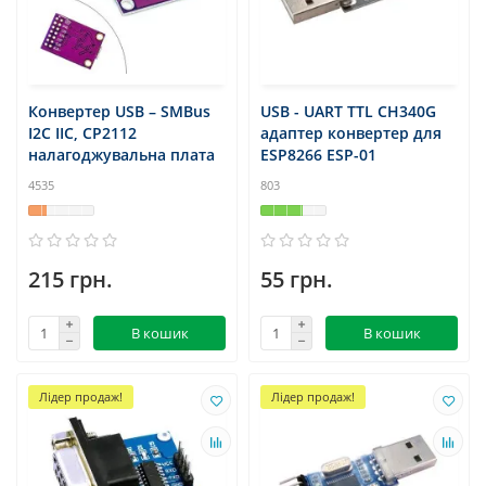
Конвертер USB – SMBus
USB - UART TTL CH340G
I2C IIC, CP2112
адаптер конвертер для
налагоджувальна плата
ESP8266 ESP-01
4535
803
215 грн.
55 грн.
В кошик
В кошик
Лідер продаж!
Лідер продаж!