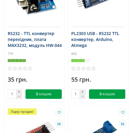
RS232 - TTL конвертер
PL2303 USB - RS232 TTL
перехідник, плата
конвертер, Arduino,
MAX3232, модуль HW-044
Atmega
779
843
35 грн.
55 грн.
В кошик
В кошик
Лідер продаж!