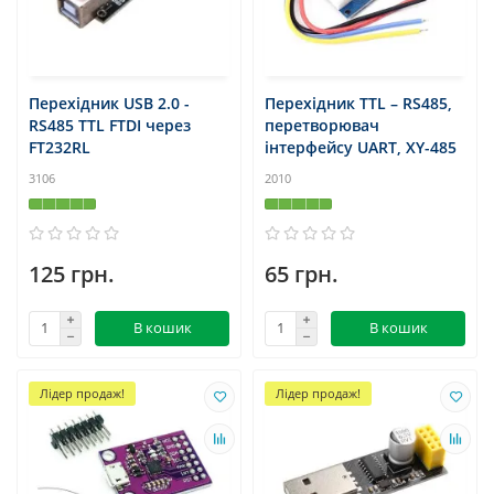
Перехідник USB 2.0 -
Перехідник TTL – RS485,
RS485 TTL FTDI через
перетворювач
FT232RL
інтерфейсу UART, XY-485
3106
2010
125 грн.
65 грн.
В кошик
В кошик
Лідер продаж!
Лідер продаж!