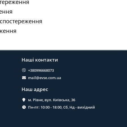
остереження
ження
еоспостереження
еження
Наші контакти
+380996668073
mail@evse.com.ua
Наш адрес
м. Рівне, вул. Київська, 36
Пн-пт: 10:00 - 18:00, Сб, Нд - вихідний