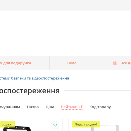
еї для подарунка
Вело
Все д
стеми безпеки та відеоспостереження
еоспостереження
вчуванням
Назва
Ціна
Рейтинг
Код товару
 продаж!
Лідер продаж!