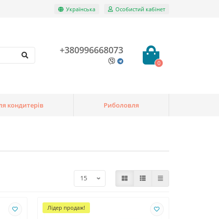
Українська
Особистий кабінет
+380996668073
0
ля кондитерів
Риболовля
Лідер продаж!