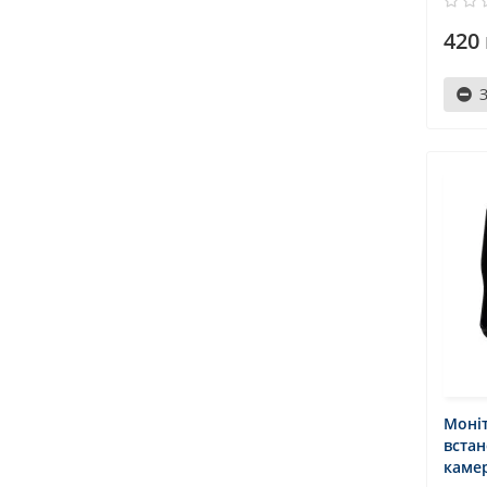
420 
Моні
вста
камер