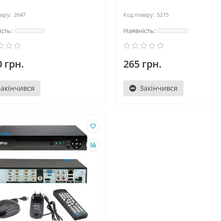
2647
5215
 грн.
265 грн.
Закінчився
Закінчився