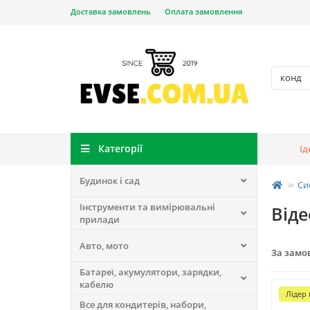
Доставка замовлень
Оплата замовлення
Категорії
Ід
Будинок і сад
Си
Інструменти та вимірювальні
Від
прилади
Авто, мото
За замо
Батареї, акумулятори, зарядки,
кабелю
Лідер
Все для кондитерів, набори,