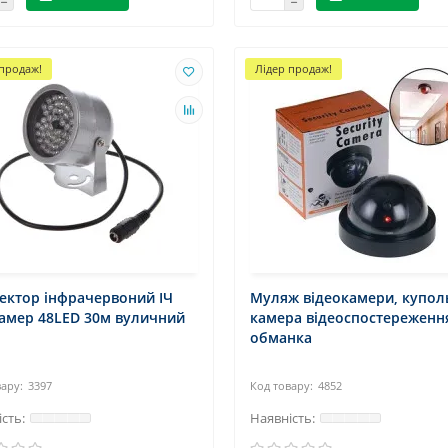
 продаж!
Лідер продаж!
ектор інфрачервоний ІЧ
Муляж відеокамери, купол
камер 48LED 30м вуличний
камера відеоспостереженн
обманка
3397
4852