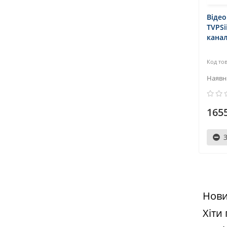
Віде
TVPSi
канал
1655
Нови
Хіти