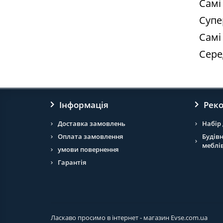
Самі
Супе
Самі
Сере
Інформація
Рек
Доставка замовлень
Набір 
Оплата замовлення
Будів
меблі
умови повернення
Гарантія
Ласкаво просимо в інтернет - магазин Evse.com.ua