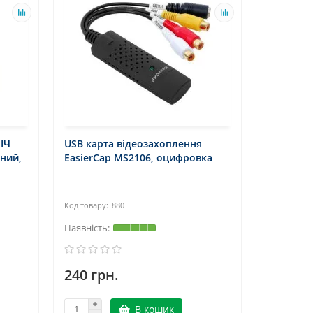
ІЧ
USB карта відеозахоплення
ний,
EasierCap MS2106, оцифровка
880
240 грн.
В кошик