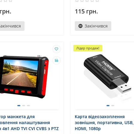
грн.
115 грн.
Закінчився
Закінчився
Лідер продаж!
тор манжета для
Карта відеозахоплення
новлення налаштування
зовнішня, портативна, USB,
 4в1 AHD TVI CVI CVBS з PTZ
HDMI, 1080p