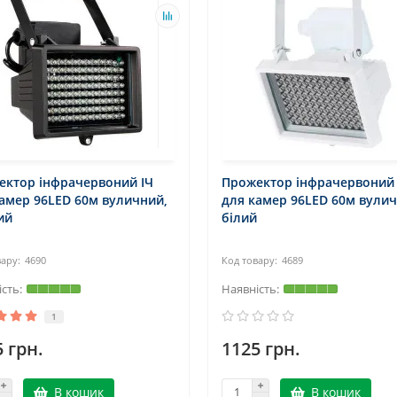
ектор інфрачервоний ІЧ
Прожектор інфрачервоний 
амер 96LED 60м вуличний,
для камер 96LED 60м вулич
ий
білий
4690
4689
1
 грн.
1125 грн.
В кошик
В кошик