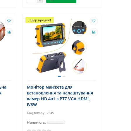
Лідер продаж!
ьна
Монітор манжета для
я
встановлення та налаштування
камер HD 4в1 з PTZ VGA HDMI,
IV8W
2645