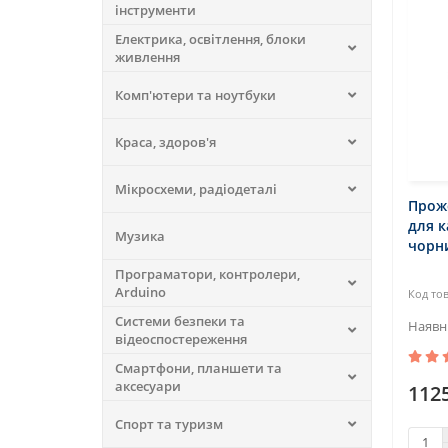
інструменти
Електрика, освітлення, блоки
живлення
Комп'ютери та ноутбуки
Краса, здоров'я
Мікросхеми, радіодеталі
Прож
для к
Музика
чорн
Програматори, контролери,
Arduino
Системи безпеки та
відеоспостереження
Смартфони, планшети та
аксесуари
1125
Спорт та туризм