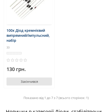
100x Діод кремнієвий
випрямний/імпульсний,
набір
33
130 грн.
Закінчився
Показано від 1 до 7 з 7 (всього сторінок: 1)
Новинки в категорії Діоди, стабілітрони