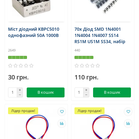
Міст діодний KBPC5010
70x Діод SMD 1N4001
однофазний 50А 1000В
1N4004 1N4007 SS14
RS1M US1M SS34, набір
2649
440
30 грн.
110 грн.
В кошик
В кошик
Лідер продаж!
Лідер продаж!