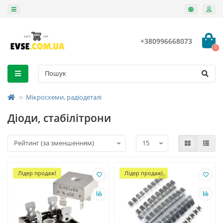
+380996668073
0
Мікросхеми, радіодеталі
Діоди, стабілітрони
Лідер продаж!
Лідер продаж!