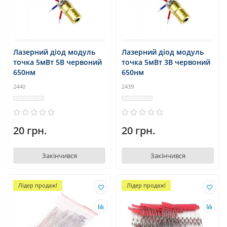
Лазерний діод модуль
Лазерний діод модуль
точка 5мВт 5В червоний
точка 5мВт 3В червоний
650нм
650нм
2440
2439
20 грн.
20 грн.
Закінчився
Закінчився
Лідер продаж!
Лідер продаж!