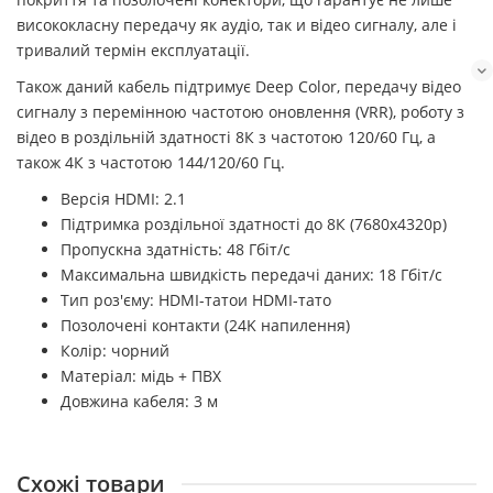
висококласну передачу як аудіо, так и відео сигналу, але і
тривалий термін експлуатації.
Також даний кабель підтримує Deep Color, передачу відео
сигналу з перемінною частотою оновлення (VRR), роботу з
відео в роздільній здатності 8К з частотою 120/60 Гц, а
також 4К з частотою 144/120/60 Гц.
Версія HDMI: 2.1
Підтримка роздільної здатності до 8К (7680х4320р)
Пропускна здатність: 48 Гбіт/с
Максимальна швидкість передачі даних: 18 Гбіт/с
Тип роз'єму: HDMI-татои HDMI-тато
Позолочені контакти (24K напилення)
Колір: чорний
Матеріал: мідь + ПВХ
Довжина кабеля: 3 м
Схожі товари