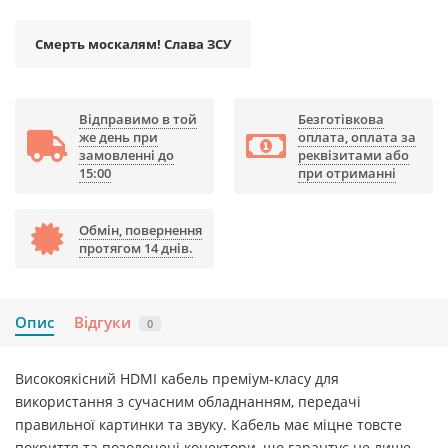
Смерть москалям! Слава ЗСУ
Відправимо в той
Безготівкова
же день при
оплата, оплата за
замовленні до
реквізитами або
15:00
при отриманні
Обмін, повернення
протягом 14 днів.
Опис
Відгуки
0
Високоякісний HDMI кабель преміум-класу для
використання з сучасним обладнанням, передачі
правильної картинки та звуку. Кабель має міцне товсте
покриття та позолочені конектори, що гарантує не лише