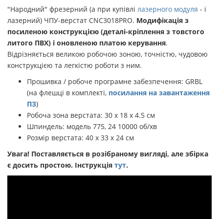
"Народний" фрезерний (а при купівлі
лазерного модуля
- і
лазерний) ЧПУ-верстат CNC3018PRO.
Модифікація з
посиленою конструкцією (деталі-кріплення з товстого
литого ПВХ) і оновленою платою керування
.
Відрізняється великою робочою зоною, точністю, чудовою
конструкцією та легкістю роботи з ним.
Прошивка / робоче програмне забезпечення: GRBL
(на флешці в комплекті,
посилання на завантаження
ПЗ
)
Робоча зона верстата: 30 х 18 х 4.5 см
Шпиндель: модель 775, 24 10000 об/хв
Розмір верстата: 40 х 33 х 24 см
Увага! Поставляється в розібраному вигляді, але збірка
є досить простою. Інструкція
тут
.