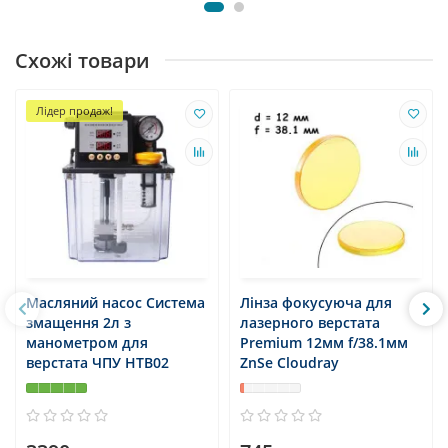
Схожі товари
Лідер продаж!
Масляний насос Система
Лінза фокусуюча для
змащення 2л з
лазерного верстата
манометром для
Premium 12мм f/38.1мм
верстата ЧПУ HTB02
ZnSe Cloudray