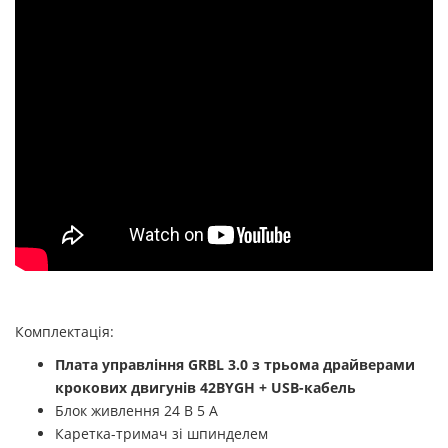
Комплектація:
Плата управління GRBL 3.0 з трьома драйверами
крокових двигунів
42BYGH + USB-кабель
Блок живлення 24 В 5 А
Каретка-тримач зі шпинделем