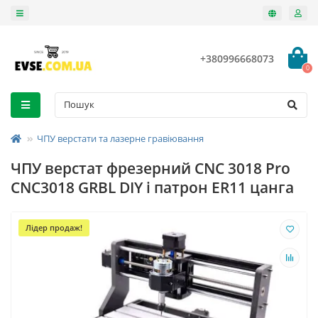
+380996668073
0
ЧПУ верстати та лазерне гравіювання
ЧПУ верстат фрезерний CNC 3018 Pro
CNC3018 GRBL DIY і патрон ER11 цанга
Лідер продаж!