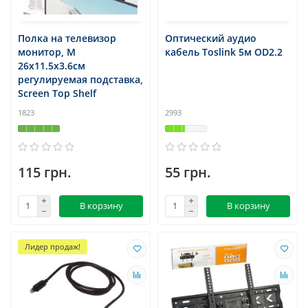
Полка на телевизор
Оптический аудио
монитор, M
кабель Toslink 5м OD2.2
26x11.5x3.6см
регулируемая подставка,
Screen Top Shelf
1823
2993
115 грн.
55 грн.
В корзину
В корзину
Лидер продаж!