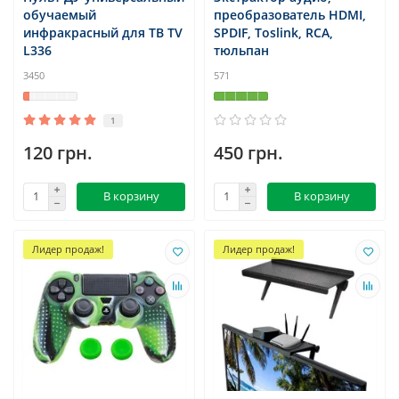
обучаемый
преобразователь HDMI,
инфракрасный для ТВ TV
SPDIF, Toslink, RCA,
L336
тюльпан
3450
571
1
120 грн.
450 грн.
В корзину
В корзину
Лидер продаж!
Лидер продаж!