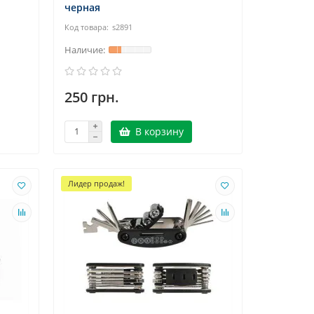
черная
s2891
250 грн.
В корзину
Лидер продаж!