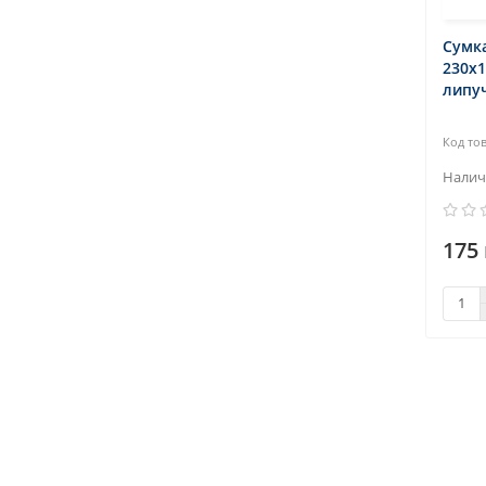
Сумка
230х1
липуч
175 