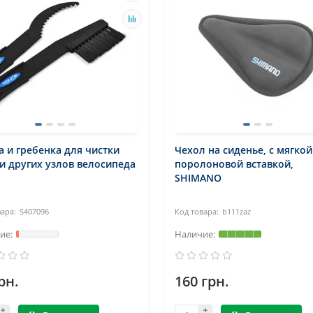
 и гребенка для чистки
Чехол на сиденье, с мягкой
и других узлов велосипеда
поролоновой вставкой,
SHIMANO
S407096
b111zaz
рн.
160 грн.