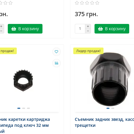
рн.
375 грн.
В корзину
В корзину
 продаж!
Лидер продаж!
ник каретки картриджа
Съемник задних звезд, кас
сипеда под ключ 32 мм
трещетки
ый