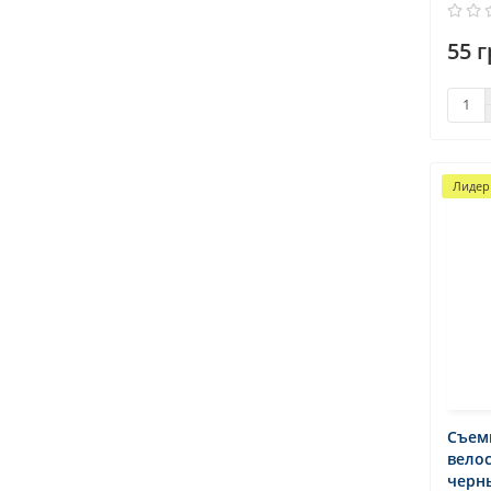
55 г
Лидер
Съем
вело
черн