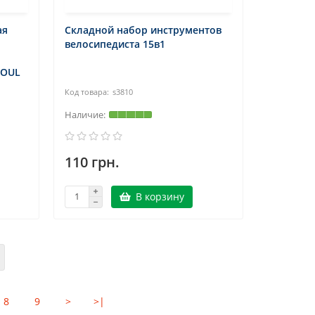
ая
Складной набор инструментов
велосипедиста 15в1
SOUL
s3810
110 грн.
В корзину
8
9
>
>|