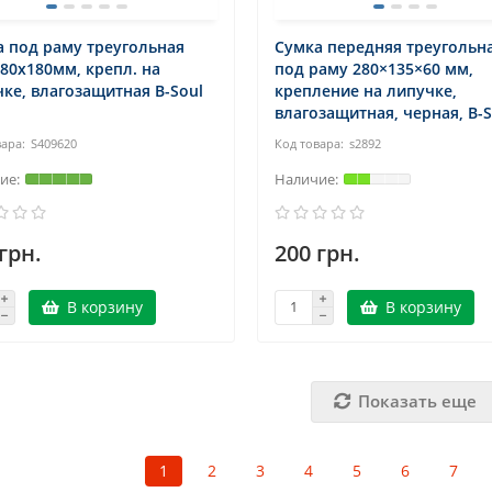
 под раму треугольная
Сумка передняя треугольн
80х180мм, крепл. на
под раму 280×135×60 мм,
ке, влагозащитная B-Soul
крепление на липучке,
влагозащитная, черная, B-
S409620
s2892
грн.
200 грн.
В корзину
В корзину
Показать еще
1
2
3
4
5
6
7