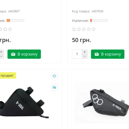
s403807
s407056
грн.
50 грн.
В корзину
В корзину
 продаж!