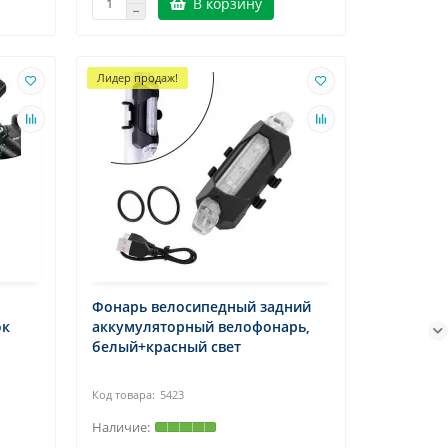
В корзину
Лидер продаж!
Фонарь велосипедный задний
ок
аккумуляторный велофонарь,
белый+красный свет
5423