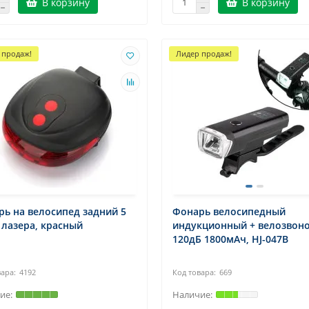
В корзину
В корзину
 продаж!
Лидер продаж!
ь на велосипед задний 5
Фонарь велосипедный
 лазера, красный
индукционный + велозвон
120дБ 1800мАч, HJ-047B
4192
669