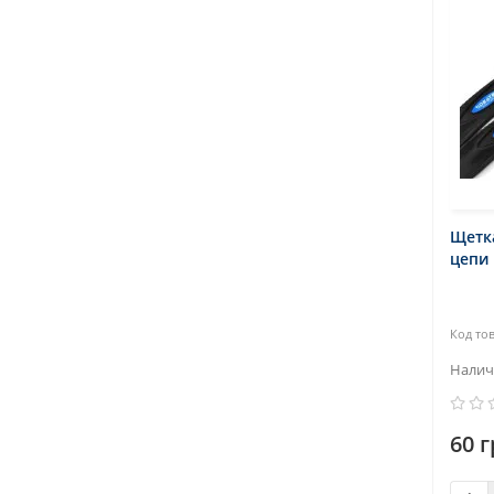
Щетка
цепи 
60 г