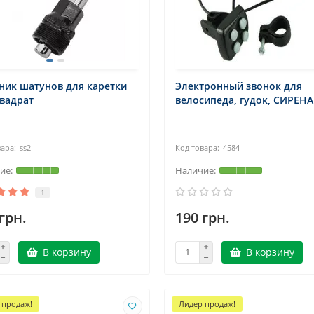
ник шатунов для каретки
Электронный звонок для
вадрат
велосипеда, гудок, СИРЕНА
ss2
4584
1
грн.
190 грн.
В корзину
В корзину
 продаж!
Лидер продаж!