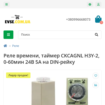
+380996668073
0
Реле
Реле времени, таймер CKCAGNL H3Y-2,
0-60мин 24В 5А на DIN-рейку
Лидер продаж!