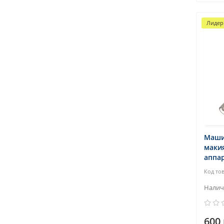
Лидер
Маши
макия
аппа
600 