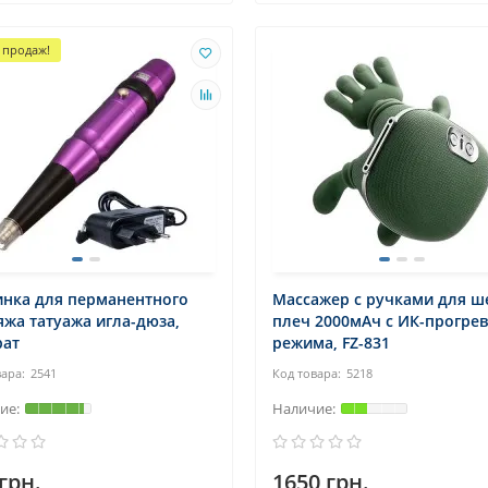
 продаж!
нка для перманентного
Массажер с ручками для ш
жа татуажа игла-дюза,
плеч 2000мАч с ИК-прогрев
рат
режима, FZ-831
2541
5218
грн.
1650 грн.