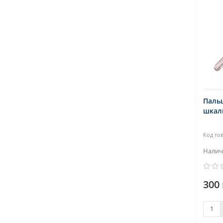
Пальц
шкал
300 