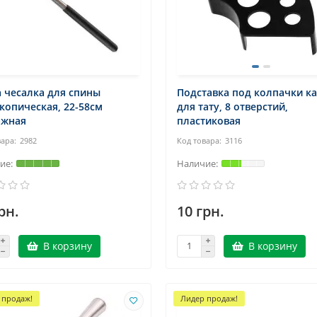
 чесалка для спины
Подставка под колпачки к
копическая, 22-58см
для тату, 8 отверстий,
ажная
пластиковая
2982
3116
рн.
10 грн.
В корзину
В корзину
 продаж!
Лидер продаж!