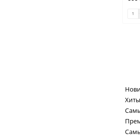
Нови
Хиты
Самы
Прем
Самы