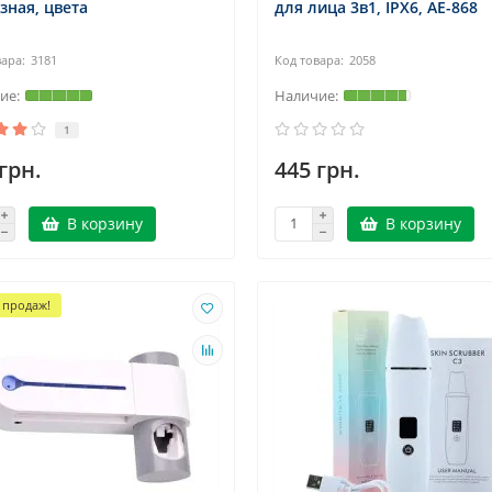
зная, цвета
для лица 3в1, IPX6, AE-868
3181
2058
1
грн.
445 грн.
В корзину
В корзину
 продаж!