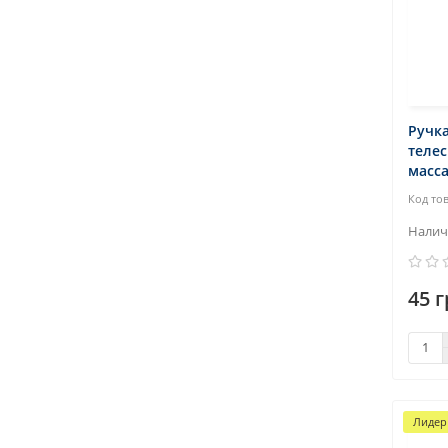
Ручка
телес
масс
45 г
Лидер