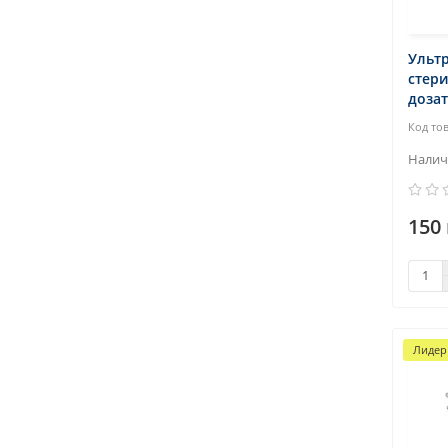
Ульт
стери
дозат
150 
Лидер