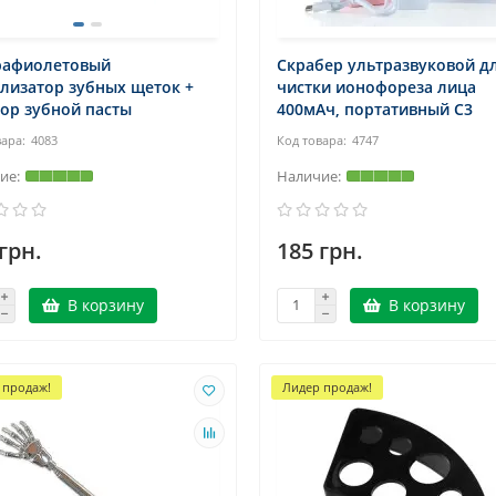
рафиолетовый
Скрабер ультразвуковой д
лизатор зубных щеток +
чистки ионофореза лица
ор зубной пасты
400мАч, портативный C3
4083
4747
грн.
185 грн.
В корзину
В корзину
 продаж!
Лидер продаж!