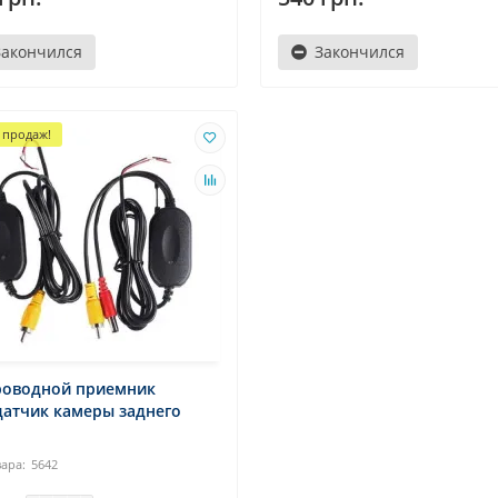
Закончился
Закончился
 продаж!
роводной приемник
датчик камеры заднего
5642