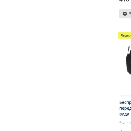
Лидер
Бесп
пере
вида