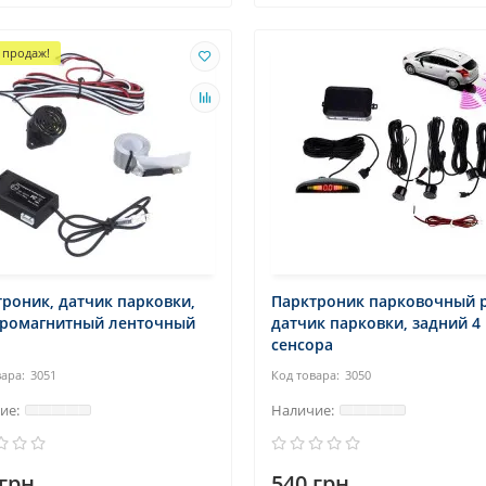
 продаж!
роник, датчик парковки,
Парктроник парковочный 
тромагнитный ленточный
датчик парковки, задний 4
сенсора
3051
3050
грн.
540 грн.