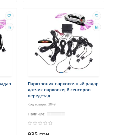
радар
Парктроник парковочный радар
датчик парковки, 8 сенсоров
перед+зад
3049
935 грн.