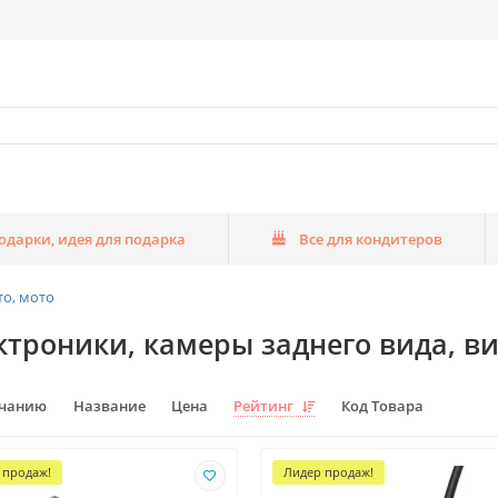
одарки, идея для подарка
Все для кондитеров
то, мото
ктроники, камеры заднего вида, в
лчанию
Название
Цена
Рейтинг
Код Товара
 продаж!
Лидер продаж!